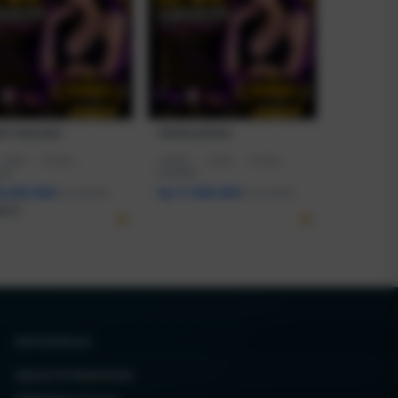
ER THAILAND
SERVER JEPANG
16GB
|
512GB
|
CORE5
|
16GB
|
512GB
|
050
RTX4050
8.600.080
Rp 17.888.000
Rp 27.999.000
Rp 18.499.000
ual 6
INFORMASI
Syarat & Ketentuan