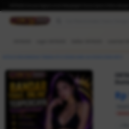
OKTA333: Inovasi Digital untuk Menjelajahi Dunia Game Online denga
OKTA333
Login OKTA333
Daftar OKTA333
Livechat 
OKTA333
/
REKOMENDASI TERBAIK
/
SITUS RESMI
/
GAME GACOR
/
BOCORAN INFO
/
OKTA
Duni
Rp 
Terjual
OKTA3
Ba