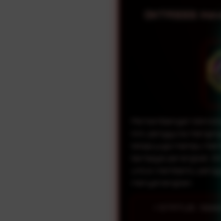
OKTA333: Inova
Perkembangan teknologi
Kini, pengguna mengin
tetapi juga mampu mem
berbagai perangkat. O
untuk membantu penggu
menyenangkan.
⚡ STATUS : Sist