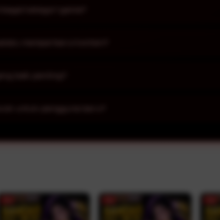
rbagai kategori game?
irkan beragam kategori game sehingga pengguna dapat me
erensi.
lalu memperbarui konten?
utin menghadirkan artikel, panduan, dan informasi terbaru m
ng baik penting?
if membantu pengguna menemukan fitur dan kategori game den
laman menggunakan platform menjadi lebih nyaman.
cok untuk pengguna baru?
ng sederhana memudahkan pengguna baru memahami seluruh
-1%
-1%
-1%