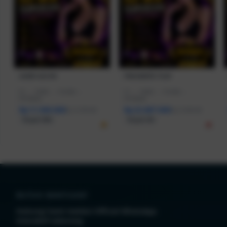
GAME GACOR
PRAGMATIC PLAY
I5
|
16GB
|
512GB
|
I7
|
16GB
|
512GB
|
RTX3050
RTX5050
Rp 11.500.000
Rp 22.887.000
Rp 12.799.000
Rp 21.999.000
Terjual 200+
Terjual 20+
BUTUH BANTUAN?
Hubungi kami melalui Official WhatsApp
interaktif sekarang.